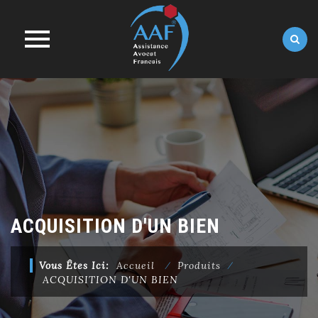
Skip
to
content
ACQUISITION D'UN BIEN
Vous Êtes Ici:
Accueil
⁄
Produits
⁄
ACQUISITION D'UN BIEN