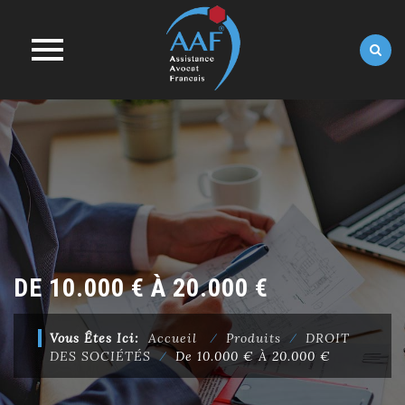
Skip
to
content
DE 10.000 € À 20.000 €
Vous Êtes Ici:
Accueil
⁄
Produits
⁄
DROIT
DES SOCIÉTÉS
⁄
De 10.000 € À 20.000 €